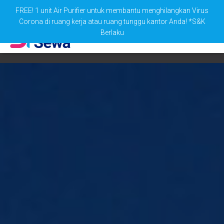
FREE! 1 unit Air Purifier untuk membantu menghilangkan Virus
Corona di ruang kerja atau ruang tunggu kantor Anda! *S&K
Berlaku